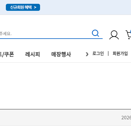
›
|
로그인
회원가입
트/쿠폰
레시피
매장행사
직배송
202