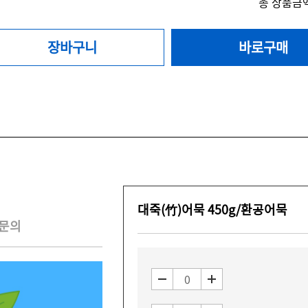
총 상품금액
장바구니
바로구매
대죽(竹)어묵 450g/환공어묵
문의