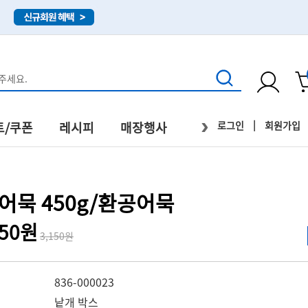
›
|
로그인
회원가입
트/쿠폰
레시피
매장행사
직배송
어묵 450g/환공어묵
750원
3,150원
836-000023
낱개 박스