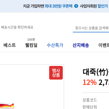
, 배송시간을 확인하세요
100원
베스트
웰컴딜
수산특가
산지배송
이벤
대죽(竹)
12%
2,
상품코드
판매단위