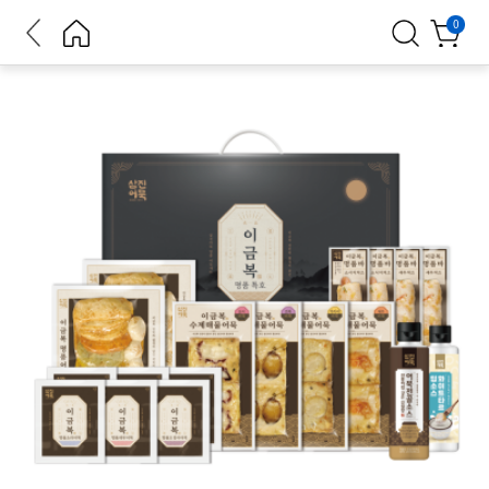
뒤로가
홈으로
검색
장바구
0
기
니