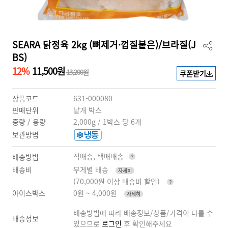
SEARA 닭정육 2kg (뼈제거·껍질붙은)/브라질(J
BS)
12%
11,500원
13,200원
쿠폰받기
상품코드
631-000080
판매단위
낱개 박스
중량 / 용량
2,000g / 1박스 당 6개
보관방법
직배송, 택배배송
배송방법
배송비
무게별 배송
자세히
(70,000원 이상 배송비 할인)
아이스박스
0원 ~ 4,000원
자세히
배송방법에 따라 배송정보/상품/가격이 다를 수
배송정보
있으므로
로그인
후 확인해주세요