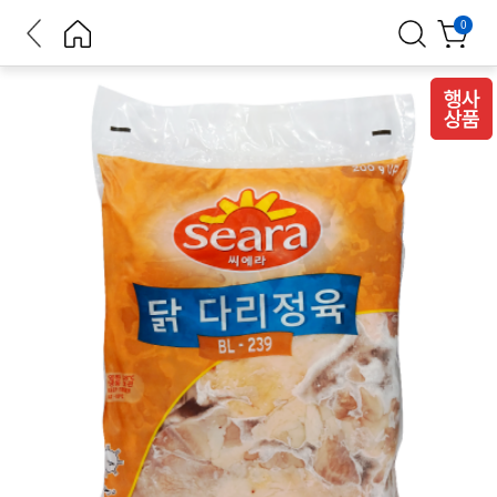
뒤로가
홈으로
검색
장바구
0
기
니