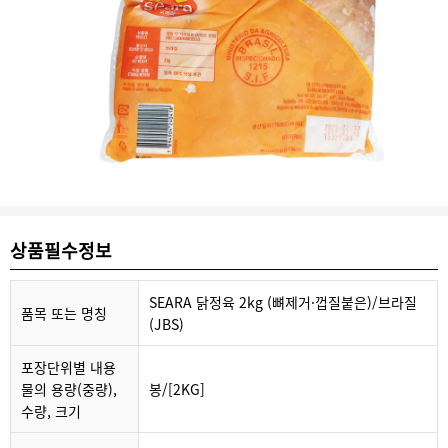
상품필수정보
SEARA 닭정육 2kg (뼈제거·껍질붙은)/브라질
품목 또는 명칭
(JBS)
포장단위별 내용
물의 용량(중량),
봉/[2KG]
수량, 크기