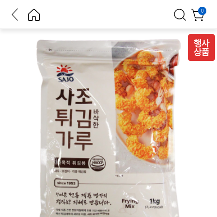
뒤로가
홈으로
검색
장바구
0
기
니