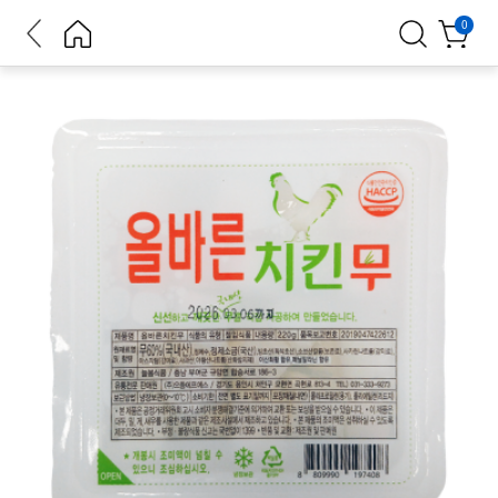
뒤로가
홈으로
검색
장바구
0
기
니