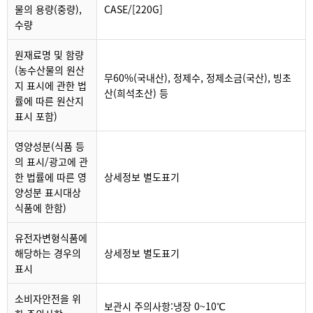
물의 용량(중량),
CASE/[220G]
수량
원재료명 및 함량
(농수산물의 원산
무60%(국내산), 정제수, 정제소금(국산), 빙초
지 표시에 관한 법
산(희석초산) 등
률에 따른 원산지
표시 포함)
영양성분(식품 등
의 표시/광고에 관
한 법률에 따른 영
상세정보 별도표기
양성분 표시대상
식품에 한함)
유전자변형식품에
해당하는 경우의
상세정보 별도표기
표시
소비자안전을 위
보관시 주의사항:냉장 0~10℃