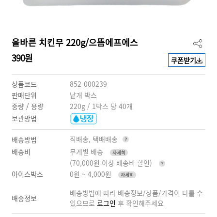
올바른 치킨무 220g/으뜸에프에스
390원
쿠폰받기
상품코드
852-000239
판매단위
낱개 박스
중량 / 용량
220g / 1박스 당 40개
보관방법
직배송, 택배배송
배송방법
배송비
무게별 배송
자세히
(70,000원 이상 배송비 할인)
아이스박스
0원 ~ 4,000원
자세히
배송방법에 따라 배송정보/상품/가격이 다를 수
배송정보
있으므로
로그인
후 확인해주세요