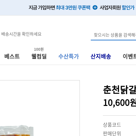
, 배송시간을 확인하세요
100원
베스트
웰컴딜
수산특가
산지배송
이벤
춘천닭갈
10,600
상품코드
판매단위