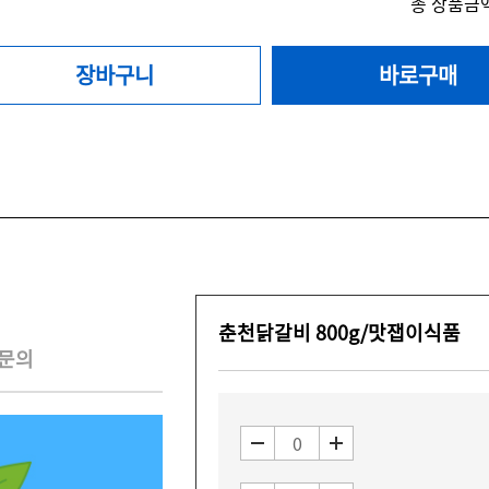
총 상품금액
장바구니
바로구매
춘천닭갈비 800g/맛잽이식품
문의