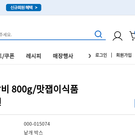
›
|
로그인
회원가입
트/쿠폰
레시피
매장행사
직배송
비 800g/맛잽이식품
원
000-015074
낱개 박스