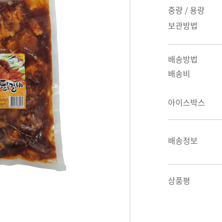
중량 / 용량
보관방법
배송방법
배송비
아이스박스
배송정보
상품평