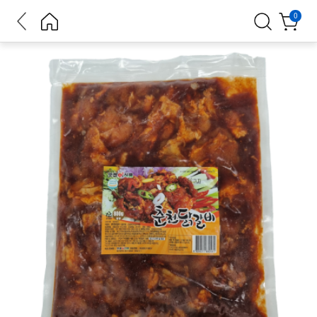
뒤로가
홈으로
검색
장바구
0
기
니