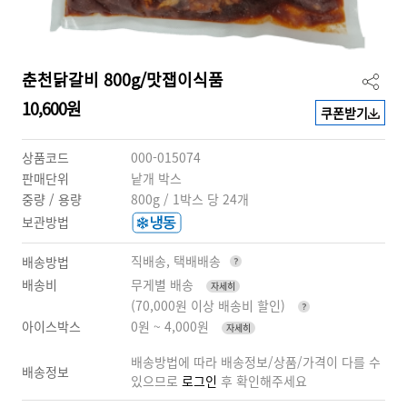
춘천닭갈비 800g/맛잽이식품
10,600원
쿠폰받기
상품코드
000-015074
판매단위
낱개 박스
중량 / 용량
800g / 1박스 당 24개
보관방법
직배송, 택배배송
배송방법
배송비
무게별 배송
자세히
(70,000원 이상 배송비 할인)
아이스박스
0원 ~ 4,000원
자세히
배송방법에 따라 배송정보/상품/가격이 다를 수
배송정보
있으므로
로그인
후 확인해주세요