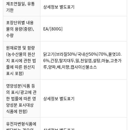
제조연월일, 유통
상세정보 별도표기
기한
포장단위별 내용
물의 용량(중량),
EA/[800G]
수량
원재료명 및 함량
(농수산물의 원산
닭고기(브라질50%/국내산50%)70%,물엿10.
지 표시에 관한 법
6%,간장,탈지대두,밀,천일염,설탕,마늘,고춧가
률에 따른 원산지
루,양파,배,미향,캡사이신불소스
표시 포함)
영양성분(식품 등
의 표시/광고에 관
한 법률에 따른 영
상세정보 별도표기
양성분 표시대상
식품에 한함)
유전자변형식품에