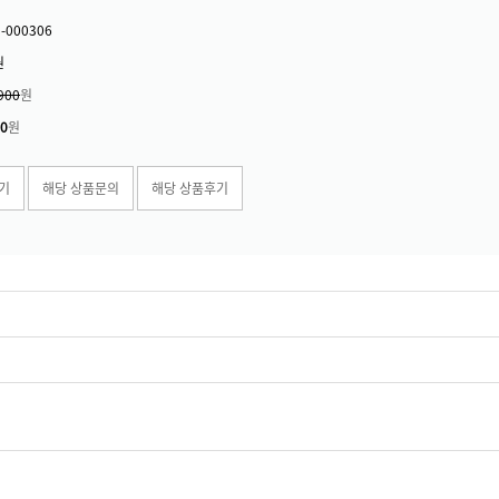
1-000306
원
900
원
00
원
기
해당 상품문의
해당 상품후기