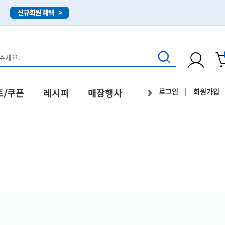
›
|
로그인
회원가입
트/쿠폰
레시피
매장행사
직배송