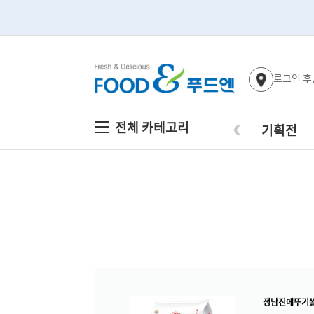
로그인 후
‹
전체 카테고리
기획전
정남진메뚜기쌀