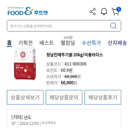
앱 다
알림
장바구
0
운로드
니
100원
홈
기획전
베스트
웰컴딜
수산특가
산지배송
정남진메뚜기쌀·20kg/미풍라이스
상품코드 :
411-000306
포인트 :
60.9원
소비자가 :
60,900
원
판매가 :
60,900
원
상품상세보기
해당상품문의
해당상품후기
기타
[
] 년도
하* | 2024/12/03 |