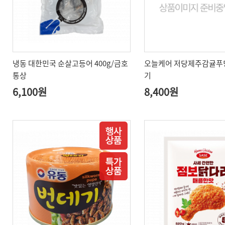
냉동 대한민국 순살고등어 400g/금호
오늘케어 저당제주감귤푸딩
통상
기
6,100원
8,400원