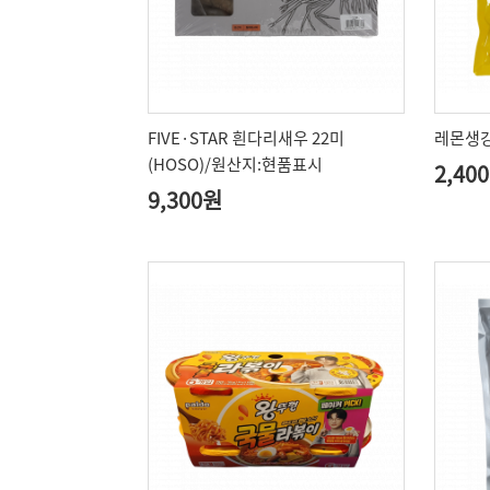
FIVE·STAR 흰다리새우 22미
레몬생강
(HOSO)/원산지:현품표시
2,40
9,300원