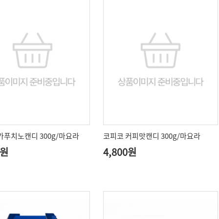
카푸치노캔디 300g/마요라
코피코 커피맛캔디 300g/마요라
0원
4,800원