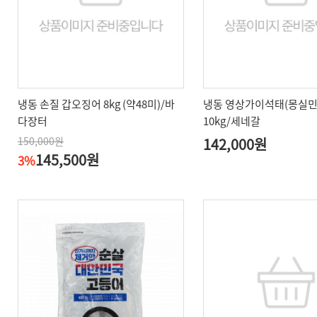
냉동 손질 갑오징어 8kg (약48미)/바
냉동 영상가이석태(몽실민어
다장터
10kg/세네갈
150,000원
142,000원
145,500원
3%