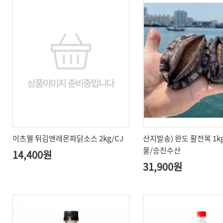
이츠웰 튀김엔레몬파닭소스 2kg/CJ
산지발송) 완도 활전복 1kg(
물/승진수산
14,400원
31,900원