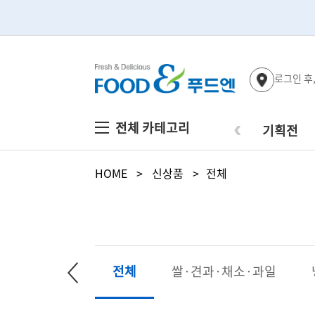
로그인 후
‹
전체 카테고리
기획전
HOME
>
신상품
>
전체
선물세트
전체
쌀·견과·채소·과일