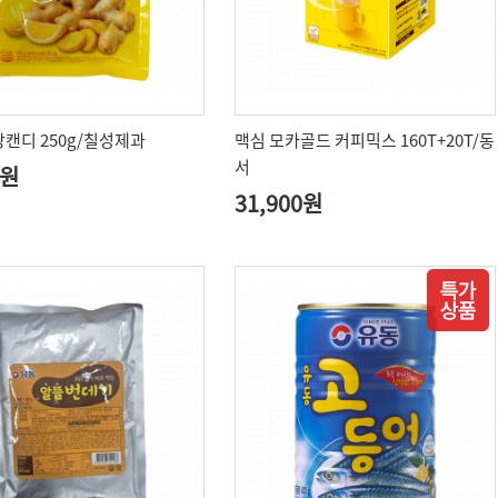
캔디 250g/칠성제과
맥심 모카골드 커피믹스 160T+20T/동
서
0원
31,900원