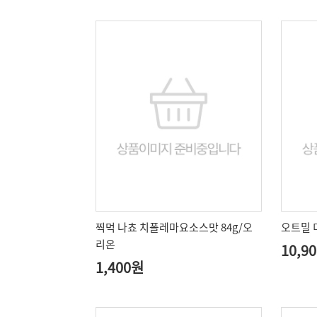
찍먹 나쵸 치폴레마요소스맛 84g/오
오트밀 
리온
10,9
1,400원