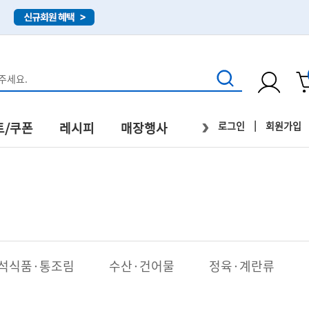
›
|
로그인
회원가입
트/쿠폰
레시피
매장행사
직배송
석식품·통조림
수산·건어물
정육·계란류