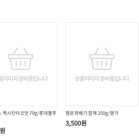
 멕시칸타코맛 70g/롯데웰푸
행운꽈배기 참깨 250g/명가
3,500원
0원