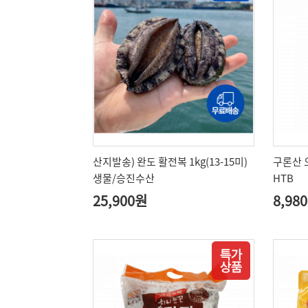
산지발송) 완도 활전복 1kg(13-15미)
구론산 
생물/승진수산
HTB
25,900원
8,98