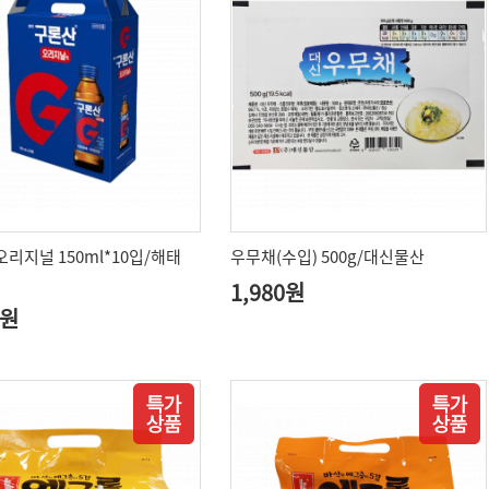
오리지널 150ml*10입/해태
우무채(수입) 500g/대신물산
1,980원
0원