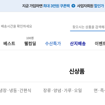
, 배송시간을 확인하세요
100원
베스트
웰컴딜
수산특가
산지배송
이벤
신상품
냉장·냉동·간편식
장류·양념·가루·오일
면·즉