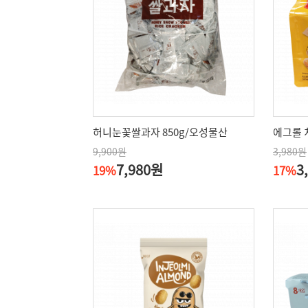
허니눈꽃쌀과자 850g/오성물산
에그롤 
9,900원
3,980원
7,980원
3
19%
17%