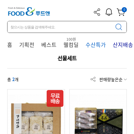
앱 다
알림
장바구
0
운로드
니
100원
홈
기획전
베스트
웰컴딜
수산특가
산지배송
선물세트
총
2
개
판매량높은순