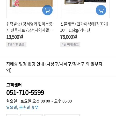
위탁발송) 강서명과 현미누룽
선물세트) 긴가이석태(침조기)
지 선물세트 /강서지역자활센
10미 1.6kg/기니산
터
13,500원
76,000원
직배송 일정 변경 안내 (사상구/사하구/강서구 외 일부지
역)
고객센터
051-710-5599
월요일 - 토요일 오전 08:00 ~ 오후 06:00
일요일, 공휴일 휴무