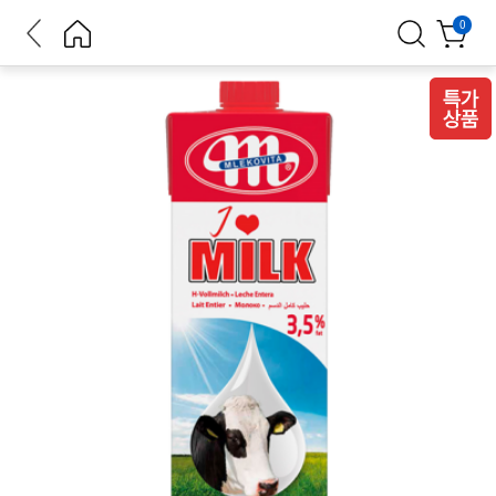
뒤로가
홈으로
검색
장바구
0
기
니