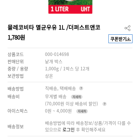
믈레코비타 멸균우유 1L /더퍼스트앤코
1,780원
쿠폰받기
상품코드
000-014698
판매단위
낱개 박스
중량 / 용량
1,000g / 1박스 당 12개
보관방법
상온
직배송, 택배배송
배송방법
배송비
무게별 배송
자세히
(70,000원 이상 배송비 할인)
아이스박스
0원 ~ 4,000원
자세히
배송방법에 따라 배송정보/상품/가격이 다를 수
배송정보
있으므로
로그인
후 확인해주세요