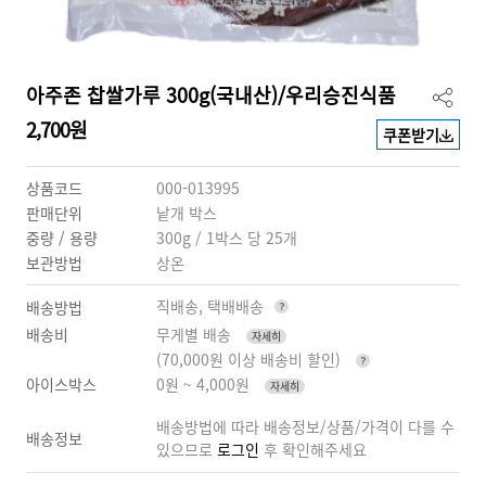
아주존 찹쌀가루 300g(국내산)/우리승진식품
2,700원
쿠폰받기
상품코드
000-013995
판매단위
낱개 박스
중량 / 용량
300g / 1박스 당 25개
보관방법
상온
직배송, 택배배송
배송방법
배송비
무게별 배송
자세히
(70,000원 이상 배송비 할인)
아이스박스
0원 ~ 4,000원
자세히
배송방법에 따라 배송정보/상품/가격이 다를 수
배송정보
있으므로
로그인
후 확인해주세요