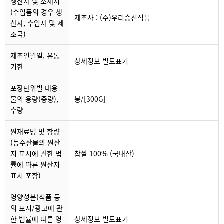
생산자 및 소재지
(수입품의 경우 생
제조사 : (주)우리승진식품
산자, 수입자 및 제
조국)
제조연월일, 유통
상세정보 별도표기
기한
포장단위별 내용
물의 용량(중량),
봉/[300G]
수량
원재료명 및 함량
(농수산물의 원산
지 표시에 관한 법
찹쌀 100% (국내산)
률에 따른 원산지
표시 포함)
영양성분(식품 등
의 표시/광고에 관
한 법률에 따른 영
상세정보 별도표기