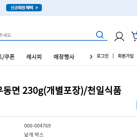
›
|
로그인
회원가입
트/쿠폰
레시피
매장행사
직배송
동면 230g(개별포장)­­­/천일식품
000-004769
낱개 박스