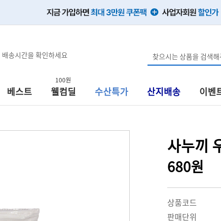
, 배송시간을 확인하세요
100원
베스트
웰컴딜
수산특가
산지배송
이벤
사누끼 우
680원
상품코드
판매단위