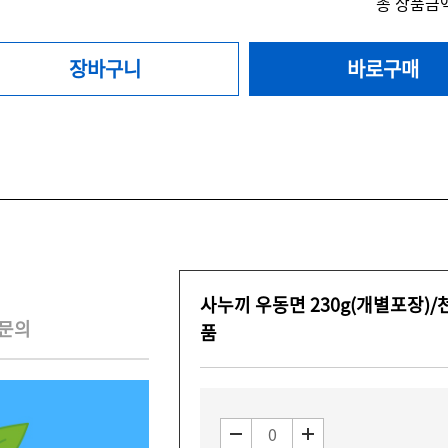
총 상품금액
장바구니
바로구매
사누끼 우동면 230g(개별포장)­­­
문의
품