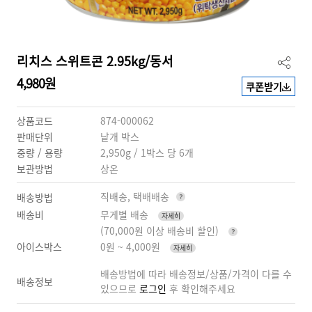
리치스 스위트콘 2.95kg/동서
4,980원
쿠폰받기
상품코드
874-000062
판매단위
낱개 박스
중량 / 용량
2,950g / 1박스 당 6개
보관방법
상온
직배송, 택배배송
배송방법
배송비
무게별 배송
자세히
(70,000원 이상 배송비 할인)
아이스박스
0원 ~ 4,000원
자세히
배송방법에 따라 배송정보/상품/가격이 다를 수
배송정보
있으므로
로그인
후 확인해주세요