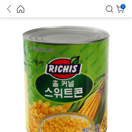
뒤로가
홈으로
검색
장바구
0
기
니