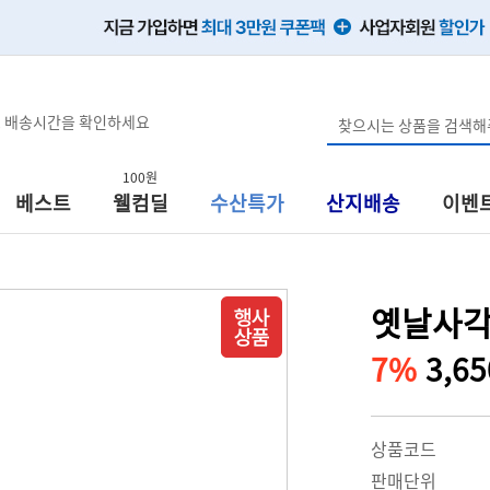
, 배송시간을 확인하세요
100원
베스트
웰컴딜
수산특가
산지배송
이벤
옛날사각 
7%
3,6
상품코드
판매단위