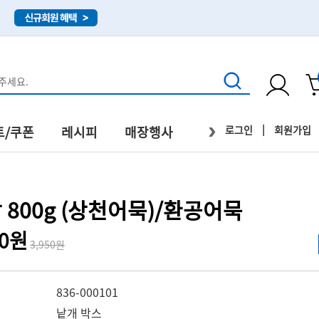
›
|
로그인
회원가입
트/쿠폰
레시피
매장행사
직배송
800g (상천어묵)/환공어묵
50원
3,950원
836-000101
낱개 박스