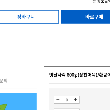
총 상품금액
장바구니
바로구매
옛날사각 800g (상천어묵)/환공
문의